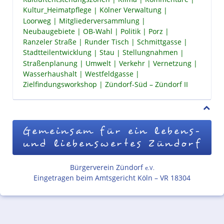
Kultur_Heimatpflege
Kölner Verwaltung
Loorweg
Mitgliederversammlung
Neubaugebiete
OB-Wahl
Politik
Porz
Ranzeler Straße
Runder Tisch
Schmittgasse
Stadtteilentwicklung
Stau
Stellungnahmen
Straßenplanung
Umwelt
Verkehr
Vernetzung
Wasserhaushalt
Westfeldgasse
Zielfindungsworkshop
Zündorf-Süd – Zündorf II
Gemeinsam für ein lebens-
und liebenswertes Zündorf
Bürgerverein Zündorf
e.V.
Eingetragen beim Amtsgericht Köln – VR 18304