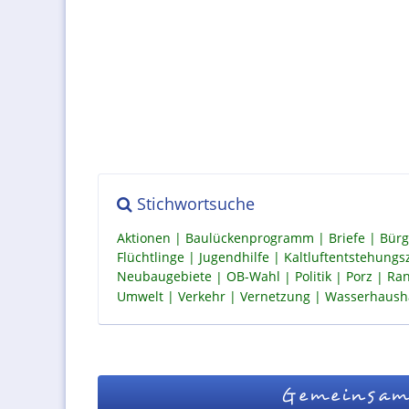
Stichwortsuche
Aktionen
Baulückenprogramm
Briefe
Bürg
Flüchtlinge
Jugendhilfe
Kaltluftentstehung
Neubaugebiete
OB-Wahl
Politik
Porz
Ran
Umwelt
Verkehr
Vernetzung
Wasserhaush
Gemeinsam