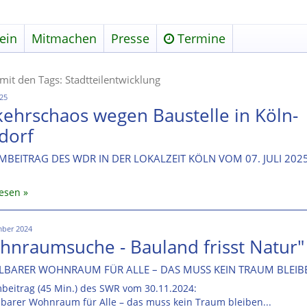
ein
Mitmachen
Presse
Termine
 mit den Tags: Stadtteilentwicklung
025
kehrschaos wegen Baustelle in Köln-
dorf
LMBEITRAG DES WDR IN DER LOKALZEIT KÖLN VOM 07. JULI 202
lesen
mber 2024
hnraumsuche - Bauland frisst Natur"
LBARER WOHNRAUM FÜR ALLE – DAS MUSS KEIN TRAUM BLEIB
mbeitrag (45 Min.) des SWR vom 30.11.2024:
barer Wohnraum für Alle – das muss kein Traum bleiben...