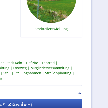
Stadtteilentwicklung
op Stadt Köln
Defizite
Fahrrad
altung
Loorweg
Mitgliederversammlung
Stau
Stellungnahmen
Straßenplanung
f II
es Zündorf