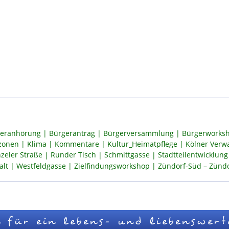
eranhörung
Bürgerantrag
Bürgerversammlung
Bürgerworksh
szonen
Klima
Kommentare
Kultur_Heimatpflege
Kölner Verw
zeler Straße
Runder Tisch
Schmittgasse
Stadtteilentwicklung
alt
Westfeldgasse
Zielfindungsworkshop
Zündorf-Süd – Zündor
 für ein lebens- und liebenswert