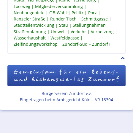
Kultur_Heimatpflege
Kölner Verwaltung
Loorweg
Mitgliederversammlung
Neubaugebiete
OB-Wahl
Politik
Porz
Ranzeler Straße
Runder Tisch
Schmittgasse
Stadtteilentwicklung
Stau
Stellungnahmen
Straßenplanung
Umwelt
Verkehr
Vernetzung
Wasserhaushalt
Westfeldgasse
Zielfindungsworkshop
Zündorf-Süd – Zündorf II
Gemeinsam für ein lebens-
und liebenswertes Zündorf
Bürgerverein Zündorf
e.V.
Eingetragen beim Amtsgericht Köln – VR 18304