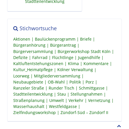
Stadtteilentwicklung
Stichwortsuche
Aktionen
Baulückenprogramm
Briefe
Bürgeranhörung
Bürgerantrag
Bürgerversammlung
Bürgerworkshop Stadt Köln
Defizite
Fahrrad
Flüchtlinge
Jugendhilfe
Kaltluftentstehungszonen
Klima
Kommentare
Kultur_Heimatpflege
Kölner Verwaltung
Loorweg
Mitgliederversammlung
Neubaugebiete
OB-Wahl
Politik
Porz
Ranzeler Straße
Runder Tisch
Schmittgasse
Stadtteilentwicklung
Stau
Stellungnahmen
Straßenplanung
Umwelt
Verkehr
Vernetzung
Wasserhaushalt
Westfeldgasse
Zielfindungsworkshop
Zündorf-Süd – Zündorf II