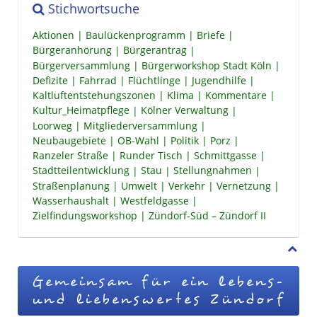
Stichwortsuche
Aktionen
Baulückenprogramm
Briefe
Bürgeranhörung
Bürgerantrag
Bürgerversammlung
Bürgerworkshop Stadt Köln
Defizite
Fahrrad
Flüchtlinge
Jugendhilfe
Kaltluftentstehungszonen
Klima
Kommentare
Kultur_Heimatpflege
Kölner Verwaltung
Loorweg
Mitgliederversammlung
Neubaugebiete
OB-Wahl
Politik
Porz
Ranzeler Straße
Runder Tisch
Schmittgasse
Stadtteilentwicklung
Stau
Stellungnahmen
Straßenplanung
Umwelt
Verkehr
Vernetzung
Wasserhaushalt
Westfeldgasse
Zielfindungsworkshop
Zündorf-Süd – Zündorf II
Gemeinsam für ein lebens-
und liebenswertes Zündorf