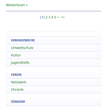
Weiterlesen
[
1
]
2
3
4
5
>
>>
VEREINSZWECKE
Umweltschutz
Kultur
Jugendhilfe
VEREIN
Netzwerk
Chronik
ZÜNDORF