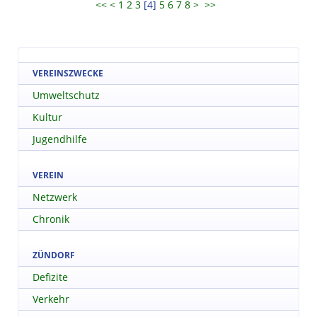
<<
<
1
2
3
[
4
]
5
6
7
8
>
>>
VEREINSZWECKE
Umweltschutz
Kultur
Jugendhilfe
VEREIN
Netzwerk
Chronik
ZÜNDORF
Defizite
Verkehr