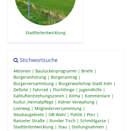
Stadtteilentwicklung
Stichwortsuche
Aktionen
Baulückenprogramm
Briefe
Bürgeranhörung
Bürgerantrag
Bürgerversammlung
Bürgerworkshop Stadt Köln
Defizite
Fahrrad
Flüchtlinge
Jugendhilfe
Kaltluftentstehungszonen
Klima
Kommentare
Kultur_Heimatpflege
Kölner Verwaltung
Loorweg
Mitgliederversammlung
Neubaugebiete
OB-Wahl
Politik
Porz
Ranzeler Straße
Runder Tisch
Schmittgasse
Stadtteilentwicklung
Stau
Stellungnahmen