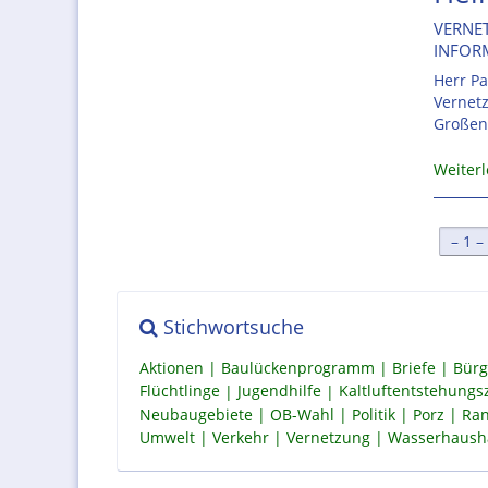
VERNET
INFOR
Herr Pa
Vernetz
Großen
Weiter
[
1
Stichwortsuche
Aktionen
Baulückenprogramm
Briefe
Bürg
Flüchtlinge
Jugendhilfe
Kaltluftentstehung
Neubaugebiete
OB-Wahl
Politik
Porz
Ran
Umwelt
Verkehr
Vernetzung
Wasserhaush