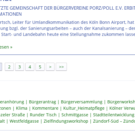
ZTE GEMEINSCHAFT DER BÜRGERVEREINE PORZ/POLL E.V. ERBI
MATIONEN
rtsch, Leiter für Umlandkommunikation des Köln Bonn Airport, hat
ung bzgl. der Sanierungsarbeiten – auch der Kanalsanierung – de
 Start- und Landebahn heute eine Stellungnahme zukommen lass
lesen
]
2
3
4
5
>
>>
eranhörung
Bürgerantrag
Bürgerversammlung
Bürgerworksh
szonen
Klima
Kommentare
Kultur_Heimatpflege
Kölner Verw
zeler Straße
Runder Tisch
Schmittgasse
Stadtteilentwicklung
alt
Westfeldgasse
Zielfindungsworkshop
Zündorf-Süd – Zündor