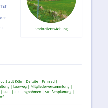
TTET
 der
r
en.
Stadtteilentwicklung
op Stadt Köln
Defizite
Fahrrad
altung
Loorweg
Mitgliederversammlung
Stau
Stellungnahmen
Straßenplanung
f II