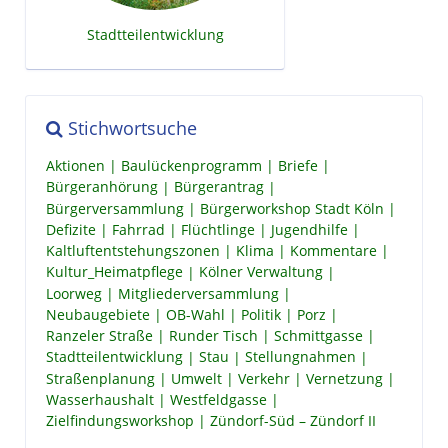
Stadtteilentwicklung
Stichwortsuche
Aktionen
Baulückenprogramm
Briefe
Bürgeranhörung
Bürgerantrag
Bürgerversammlung
Bürgerworkshop Stadt Köln
Defizite
Fahrrad
Flüchtlinge
Jugendhilfe
Kaltluftentstehungszonen
Klima
Kommentare
Kultur_Heimatpflege
Kölner Verwaltung
Loorweg
Mitgliederversammlung
Neubaugebiete
OB-Wahl
Politik
Porz
Ranzeler Straße
Runder Tisch
Schmittgasse
Stadtteilentwicklung
Stau
Stellungnahmen
Straßenplanung
Umwelt
Verkehr
Vernetzung
Wasserhaushalt
Westfeldgasse
Zielfindungsworkshop
Zündorf-Süd – Zündorf II