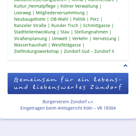
Kultur_Heimatpflege
Kölner Verwaltung
Loorweg
Mitgliederversammlung
Neubaugebiete
OB-Wahl
Politik
Porz
Ranzeler Straße
Runder Tisch
Schmittgasse
Stadtteilentwicklung
Stau
Stellungnahmen
Straßenplanung
Umwelt
Verkehr
Vernetzung
Wasserhaushalt
Westfeldgasse
Zielfindungsworkshop
Zündorf-Süd – Zündorf II
Gemeinsam für ein lebens-
und liebenswertes Zündorf
Bürgerverein Zündorf
e.V.
Eingetragen beim Amtsgericht Köln – VR 18304