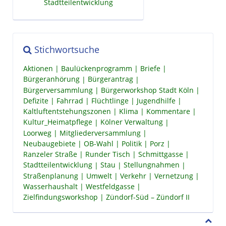
Stadtteilentwicklung
Stichwortsuche
Aktionen
Baulückenprogramm
Briefe
Bürgeranhörung
Bürgerantrag
Bürgerversammlung
Bürgerworkshop Stadt Köln
Defizite
Fahrrad
Flüchtlinge
Jugendhilfe
Kaltluftentstehungszonen
Klima
Kommentare
Kultur_Heimatpflege
Kölner Verwaltung
Loorweg
Mitgliederversammlung
Neubaugebiete
OB-Wahl
Politik
Porz
Ranzeler Straße
Runder Tisch
Schmittgasse
Stadtteilentwicklung
Stau
Stellungnahmen
Straßenplanung
Umwelt
Verkehr
Vernetzung
Wasserhaushalt
Westfeldgasse
Zielfindungsworkshop
Zündorf-Süd – Zündorf II