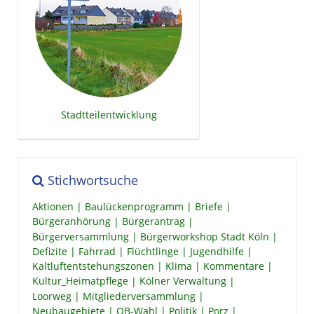
Stadtteilentwicklung
Stichwortsuche
Aktionen
Baulückenprogramm
Briefe
Bürgeranhörung
Bürgerantrag
Bürgerversammlung
Bürgerworkshop Stadt Köln
Defizite
Fahrrad
Flüchtlinge
Jugendhilfe
Kaltluftentstehungszonen
Klima
Kommentare
Kultur_Heimatpflege
Kölner Verwaltung
Loorweg
Mitgliederversammlung
Neubaugebiete
OB-Wahl
Politik
Porz