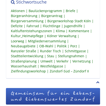
Stichwortsuche
Aktionen
Baulückenprogramm
Briefe
Bürgeranhörung
Bürgerantrag
Bürgerversammlung
Bürgerworkshop Stadt Köln
Defizite
Fahrrad
Flüchtlinge
Jugendhilfe
Kaltluftentstehungszonen
Klima
Kommentare
Kultur_Heimatpflege
Kölner Verwaltung
Loorweg
Mitgliederversammlung
Neubaugebiete
OB-Wahl
Politik
Porz
Ranzeler Straße
Runder Tisch
Schmittgasse
Stadtteilentwicklung
Stau
Stellungnahmen
Straßenplanung
Umwelt
Verkehr
Vernetzung
Wasserhaushalt
Westfeldgasse
Zielfindungsworkshop
Zündorf-Süd – Zündorf II
Gemeinsam für ein lebens-
und liebenswertes Zündorf