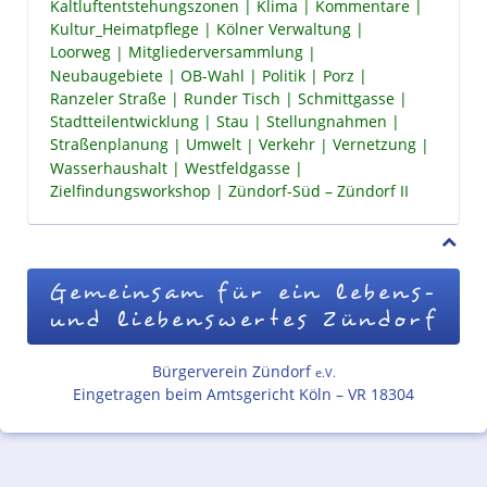
Kaltluftentstehungszonen
Klima
Kommentare
Kultur_Heimatpflege
Kölner Verwaltung
Loorweg
Mitgliederversammlung
Neubaugebiete
OB-Wahl
Politik
Porz
Ranzeler Straße
Runder Tisch
Schmittgasse
Stadtteilentwicklung
Stau
Stellungnahmen
Straßenplanung
Umwelt
Verkehr
Vernetzung
Wasserhaushalt
Westfeldgasse
Zielfindungsworkshop
Zündorf-Süd – Zündorf II
Gemeinsam für ein lebens-
und liebenswertes Zündorf
Bürgerverein Zündorf
e.V.
Eingetragen beim Amtsgericht Köln – VR 18304