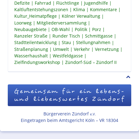
Defizite
Fahrrad
Flüchtlinge
Jugendhilfe
Kaltluftentstehungszonen
Klima
Kommentare
Kultur_Heimatpflege
Kölner Verwaltung
Loorweg
Mitgliederversammlung
Neubaugebiete
OB-Wahl
Politik
Porz
Ranzeler Straße
Runder Tisch
Schmittgasse
Stadtteilentwicklung
Stau
Stellungnahmen
Straßenplanung
Umwelt
Verkehr
Vernetzung
Wasserhaushalt
Westfeldgasse
Zielfindungsworkshop
Zündorf-Süd – Zündorf II
Gemeinsam für ein lebens-
und liebenswertes Zündorf
Bürgerverein Zündorf
e.V.
Eingetragen beim Amtsgericht Köln – VR 18304