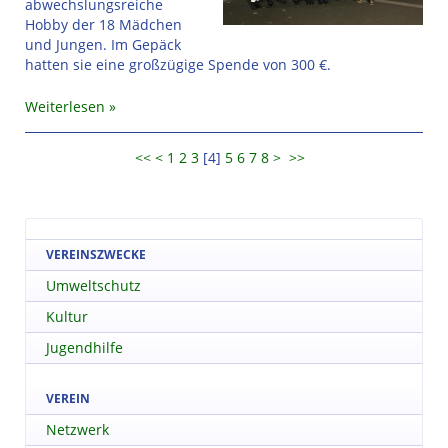
abwechslungsreiche
Hobby der 18 Mädchen
und Jungen. Im Gepäck
hatten sie eine großzügige Spende von 300 €.
Weiterlesen
<<
<
1
2
3
[
4
]
5
6
7
8
>
>>
VEREINSZWECKE
Umweltschutz
Kultur
Jugendhilfe
VEREIN
Netzwerk