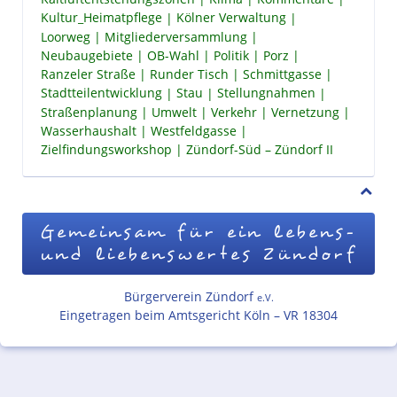
Kultur_Heimatpflege
Kölner Verwaltung
Loorweg
Mitgliederversammlung
Neubaugebiete
OB-Wahl
Politik
Porz
Ranzeler Straße
Runder Tisch
Schmittgasse
Stadtteilentwicklung
Stau
Stellungnahmen
Straßenplanung
Umwelt
Verkehr
Vernetzung
Wasserhaushalt
Westfeldgasse
Zielfindungsworkshop
Zündorf-Süd – Zündorf II
Gemeinsam für ein lebens-
und liebenswertes Zündorf
Bürgerverein Zündorf
e.V.
Eingetragen beim Amtsgericht Köln – VR 18304