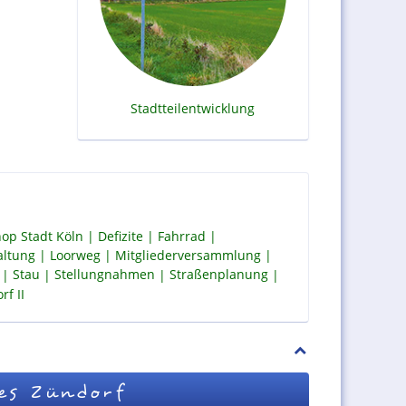
Stadtteilentwicklung
op Stadt Köln
Defizite
Fahrrad
altung
Loorweg
Mitgliederversammlung
Stau
Stellungnahmen
Straßenplanung
f II
es Zündorf