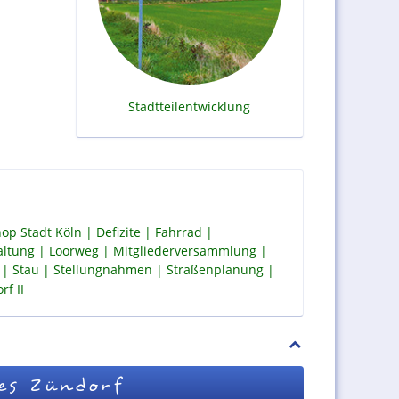
Stadtteilentwicklung
op Stadt Köln
Defizite
Fahrrad
altung
Loorweg
Mitgliederversammlung
Stau
Stellungnahmen
Straßenplanung
f II
es Zündorf