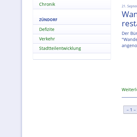
Chronik
21. Septe
Wan
ZÜNDORF
rest
Defizite
Der Bür
Verkehr
"Wande
angen
Stadtteilentwicklung
Weiter
[
1