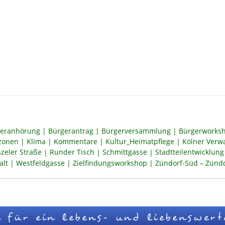
eranhörung
Bürgerantrag
Bürgerversammlung
Bürgerworksh
szonen
Klima
Kommentare
Kultur_Heimatpflege
Kölner Verw
zeler Straße
Runder Tisch
Schmittgasse
Stadtteilentwicklung
alt
Westfeldgasse
Zielfindungsworkshop
Zündorf-Süd – Zündor
 für ein lebens- und liebenswert