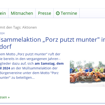
ein
Mitmachen
Presse
Termine
 mit den Tags: Aktionen
2024
lsammelaktion „Porz putzt munter" i
dorf
em Motto „Porz putzt munter“ ruft der
ie bereits in den vergangenen Jahren -
tglieder dazu auf, sich
am Samstag, dem
il 2024
an der Müllsammelaktion der
 Bürgervereine unter dem Motto "Porz
unter" zu beteiligen...
lesen