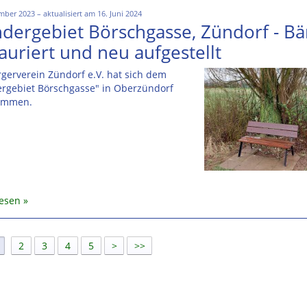
mber 2023 – aktualisiert am 16. Juni 2024
dergebiet Börschgasse, Zündorf - B
auriert und neu aufgestellt
gerverein Zündorf e.V. hat sich dem
rgebiet Börschgasse" in Oberzündorf
ommen.
lesen
]
2
3
4
5
>
>>