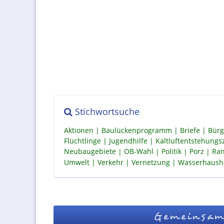
Stichwortsuche
Aktionen
Baulückenprogramm
Briefe
Bürg
Flüchtlinge
Jugendhilfe
Kaltluftentstehung
Neubaugebiete
OB-Wahl
Politik
Porz
Ran
Umwelt
Verkehr
Vernetzung
Wasserhaush
Gemeinsam