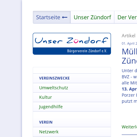
Startseite
Unser Zündorf
Der Ver
Artikel
01. April 
Mül
Zün
Unter d
BVZ - w
VEREINSZWECKE
alle Mi
Umweltschutz
13. Apr
Porzer
Kultur
putzt m
Jugendhilfe
VEREIN
Weiter
Netzwerk