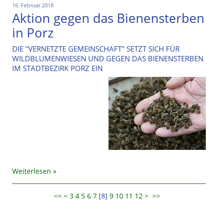
16. Februar 2018
Aktion gegen das Bienensterben
in Porz
DIE "VERNETZTE GEMEINSCHAFT" SETZT SICH FÜR
WILDBLUMENWIESEN UND GEGEN DAS BIENENSTERBEN
IM STADTBEZIRK PORZ EIN
Weiterlesen
<<
<
3
4
5
6
7
[
8
]
9
10
11
12
>
>>