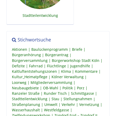
Stadtteilentwicklung
Stichwortsuche
Aktionen
Baulückenprogramm
Briefe
Bürgeranhörung
Bürgerantrag
Bürgerversammlung
Bürgerworkshop Stadt Köln
Defizite
Fahrrad
Flüchtlinge
Jugendhilfe
Kaltluftentstehungszonen
Klima
Kommentare
Kultur_Heimatpflege
Kölner Verwaltung
Loorweg
Mitgliederversammlung
Neubaugebiete
OB-Wahl
Politik
Porz
Ranzeler Straße
Runder Tisch
Schmittgasse
Stadtteilentwicklung
Stau
Stellungnahmen
Straßenplanung
Umwelt
Verkehr
Vernetzung
Wasserhaushalt
Westfeldgasse
Zielfindungsworkshop
Zündorf-Süd – Zündorf II